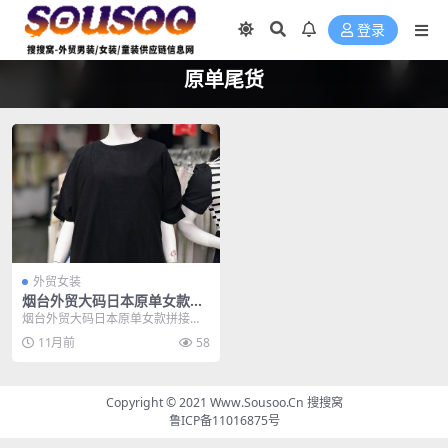
登录
原单尾货
外贸女装
烟台外贸大码日本原单女款拼
接黑色圆领上衣宽松衫批发
烟台外贸大码日本原单女款拼接黑
色圆领上衣宽松衫批发,新到一批日
11月前
58
单大码宽松T恤，黑...
Copyright © 2021
Www.Sousoo.Cn 搜搜窝
鲁ICP备11016875号