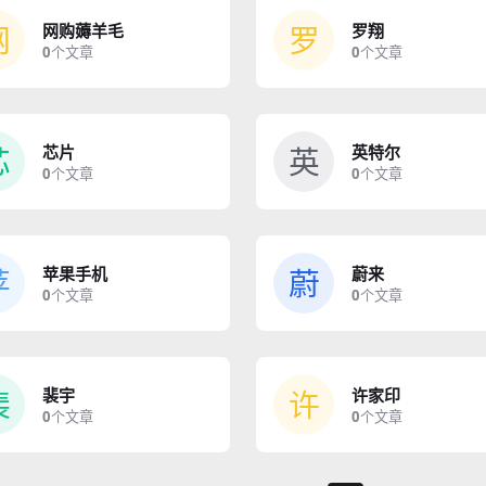
网
罗
网购薅羊毛
罗翔
0
个文章
0
个文章
芯
英
芯片
英特尔
0
个文章
0
个文章
苹
蔚
苹果手机
蔚来
0
个文章
0
个文章
裴
许
裴宇
许家印
0
个文章
0
个文章