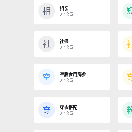
相
相亲
0
个文章
社
社保
0
个文章
空
空腹食用海参
0
个文章
穿
穿衣搭配
0
个文章