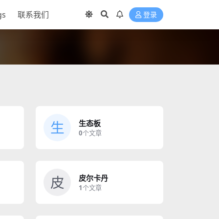
gs
联系我们
登录
生
生态板
0
个文章
皮
皮尔卡丹
1
个文章