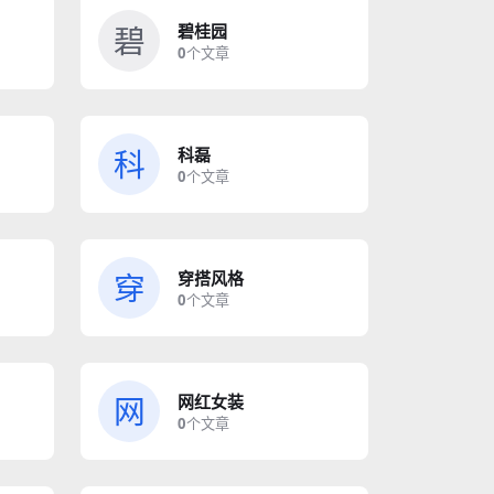
碧
碧桂园
0
个文章
科
科磊
0
个文章
穿
穿搭风格
0
个文章
网
网红女装
0
个文章