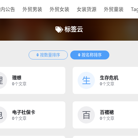
站内公告
外贸男装
外贸女装
女装货源
外贸童装
Ta
标签云
按数量排序
按名称排序
理
生
理想
生存危机
0
个文章
0
个文章
电
百
电子社保卡
百褶裙
0
个文章
0
个文章