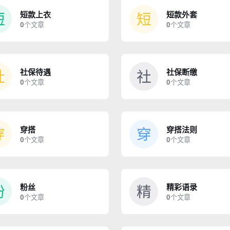
短
短
短款上衣
短款外套
0
个文章
0
个文章
社
社
社保待遇
社保断缴
0
个文章
0
个文章
穿
穿
穿搭
穿搭法则
0
个文章
0
个文章
粉
精
粉丝
精彩语录
0
个文章
0
个文章