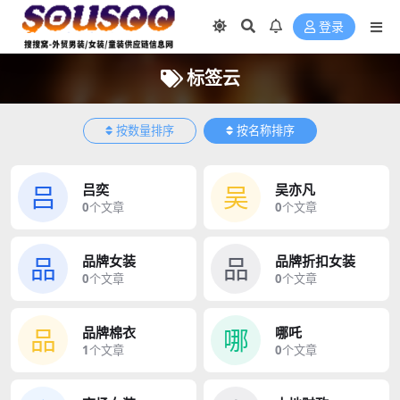
登录
标签云
按数量排序
按名称排序
吕
吴
吕奕
吴亦凡
0
个文章
0
个文章
品
品
品牌女装
品牌折扣女装
0
个文章
0
个文章
品
哪
品牌棉衣
哪吒
1
个文章
0
个文章