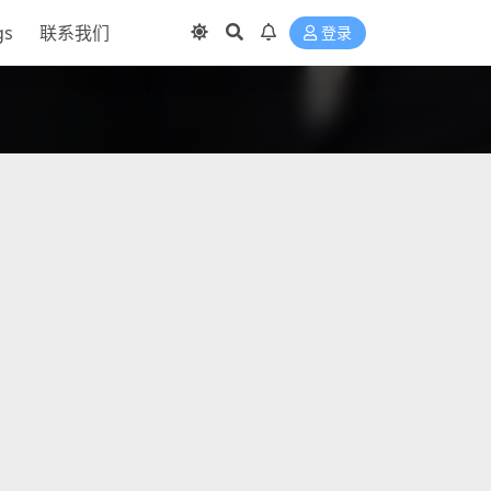
gs
联系我们
登录