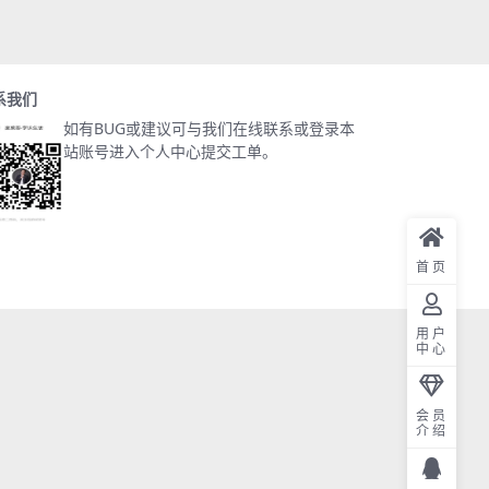
系我们
如有BUG或建议可与我们在线联系或登录本
站账号进入个人中心提交工单。
首页
用户
中心
会员
介绍