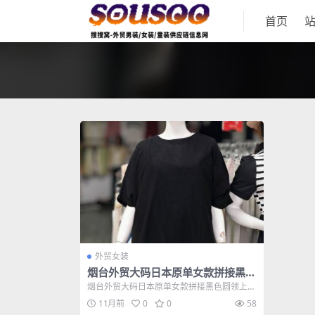
首页
外贸女装
烟台外贸大码日本原单女款拼接黑色
圆领上衣宽松衫批发
烟台外贸大码日本原单女款拼接黑色圆领上衣
宽松衫批发,新到一批日单大码宽松T恤，黑...
11月前
0
0
58